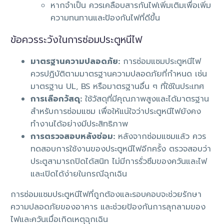
หากจำเป็น ควรเคลือบสารกันไฟเพิ่มเติมเพื่อเพิ่ม
ความทนทานและป้องกันไฟที่ดีขึ้น
ข้อควรระวังในการซ่อมประตูหนีไฟ
มาตรฐานความปลอดภัย:
การซ่อมแซมประตูหนีไฟ
ควรปฏิบัติตามมาตรฐานความปลอดภัยที่กำหนด เช่น
มาตรฐาน UL, BS หรือมาตรฐานอื่น ๆ ที่ใช้ในประเทศ
การเลือกวัสดุ:
ใช้วัสดุที่มีคุณภาพสูงและได้มาตรฐาน
สำหรับการซ่อมแซม เพื่อให้แน่ใจว่าประตูหนีไฟยังคง
ทำงานได้อย่างมีประสิทธิภาพ
การตรวจสอบหลังซ่อม:
หลังจากซ่อมแซมแล้ว ควร
ทดสอบการใช้งานของประตูหนีไฟอีกครั้ง ตรวจสอบว่า
ประตูสามารถปิดได้สนิท ไม่มีการรั่วซึมของควันและไฟ
และเปิดได้ง่ายในกรณีฉุกเฉิน
การซ่อมแซมประตูหนีไฟที่ถูกต้องและรอบคอบจะช่วยรักษา
ความปลอดภัยของอาคาร และช่วยป้องกันการลุกลามของ
ไฟและควันเมื่อเกิดเหตุฉุกเฉิน