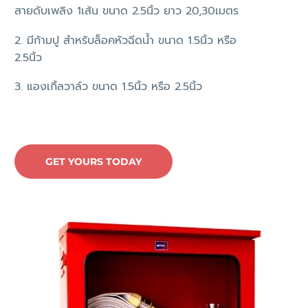
สายดับเพลิง 1เส้น ขนาด 2.5นิ้ว ยาว 20,30เมตร
2. มีก้ามปู สำหรับล็อคหัวฉีดน้ำ ขนาด 1.5นิ้ว หรือ
2.5นิ้ว
3. แองเกิ้ลวาล์ว ขนาด 1.5นิ้ว หรือ 2.5นิ้ว
GET YOURS TODAY