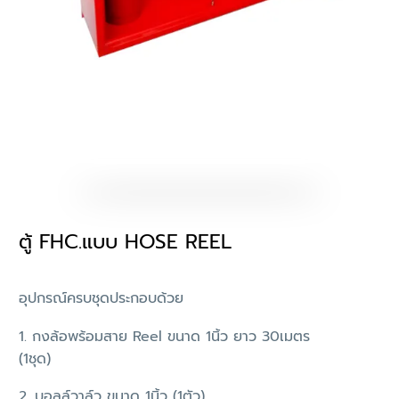
ตู้ FHC.แบบ HOSE REEL
อุปกรณ์ครบชุดประกอบด้วย
1. กงล้อพร้อมสาย Reel ขนาด 1นิ้ว ยาว 30เมตร
(1ชุด)
2. บอลล์วาล์ว ขนาด 1นิ้ว (1ตัว)