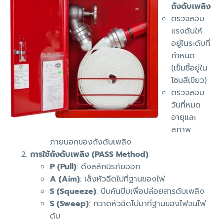
ถังดับเพลิง
ตรวจสอบ
แรงดันให้
อยู่ในระดับที่
กำหนด
(เข็มชี้อยู่ใน
โซนสีเขียว)
ตรวจสอบ
วันที่หมด
อายุและ
สภาพ
ภายนอกของถังดับเพลิง
การใช้ถังดับเพลิง (PASS Method)
P (Pull)
: ดึงสลักนิรภัยออก
A (Aim)
: เล็งหัวฉีดไปที่ฐานของไฟ
S (Squeeze)
: บีบคันบีบเพื่อปล่อยสารดับเพลิง
S (Sweep)
: กวาดหัวฉีดไปมาที่ฐานของไฟจนไฟ
ดับ