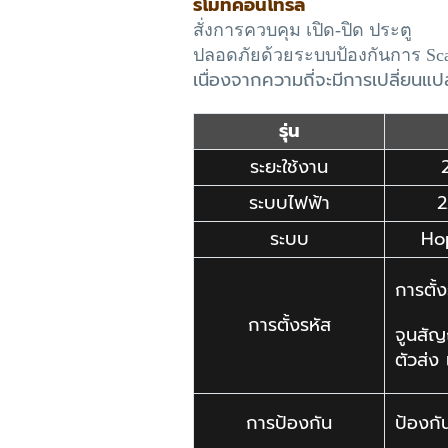
รีโมทคอนโทรล
สั่งการควบคุม เปิด-ปิด ประตู
ปลอดภัยด้วย
ระบบป้องกันการ
Sc
เนื่องจากความถี่จะมีการเปลี่ยนแปล
รุ่น
ระยะใช้งาน
ระบบไฟฟ้า
2
ระบบ
Ho
การตั้
การตั้งรหัส
จูนสั
ตัวส่ง 
การป้องกัน
ป้องก