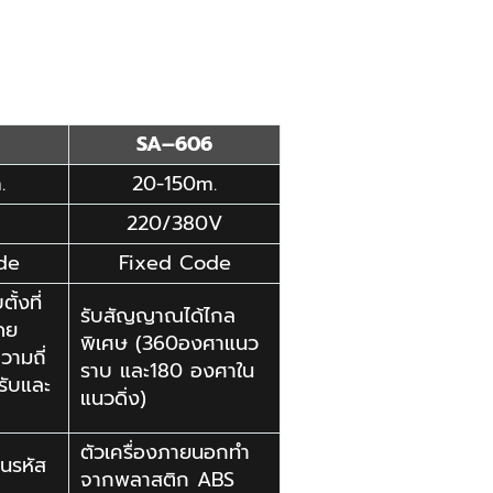
SA
–
606
.
20-150m.
220/380V
de
Fixed Code
ตั้งที่
รับสัญญาณได้ไกล
โดย
พิเศษ (360องศาแนว
วามถี่
ราบ และ180 องศาใน
รับและ
แนวดิ่ง)
ตัวเครื่องภายนอกทำ
นรหัส
จากพลาสติก
ABS