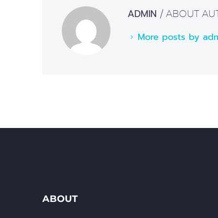
ADMIN
/ ABOUT A
More posts by ad
ABOUT