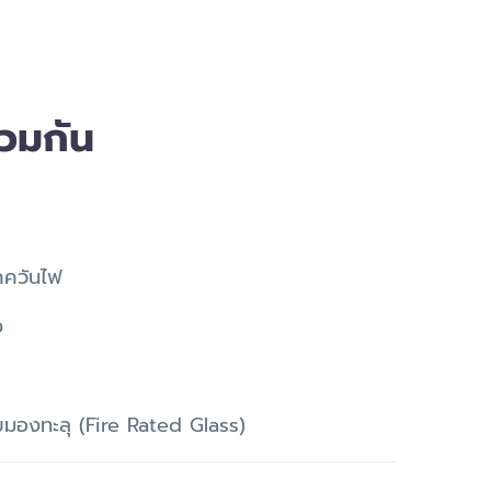
่วมกัน
กควันไฟ
ง
องทะลุ (Fire Rated Glass)