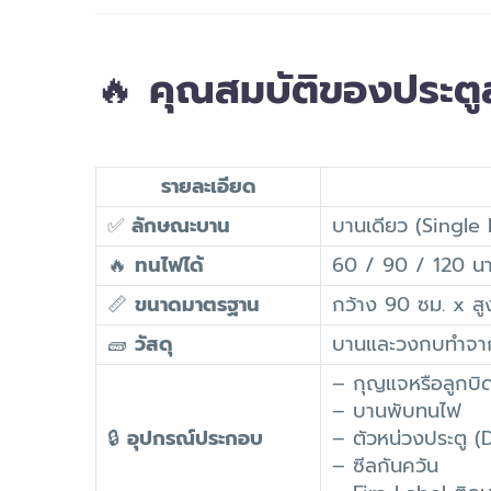
🔥
คุณสมบัติของประต
รายละเอียด
✅
ลักษณะบาน
บานเดียว (Single L
🔥
ทนไฟได้
60 / 90 / 120 นาท
📏
ขนาดมาตรฐาน
กว้าง 90 ซม. x ส
🧱
วัสดุ
บานและวงกบทำจาก
– กุญแจหรือลูกบิ
– บานพับทนไฟ
🔒
อุปกรณ์ประกอบ
– ตัวหน่วงประตู (
– ซีลกันควัน