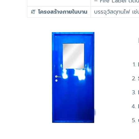
– Fire Label ติด
🧯
โครงสร้างภายในบาน
บรรจุวัสดุทนไฟ 