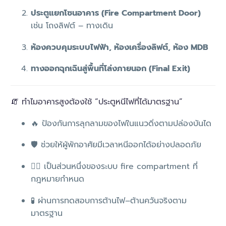
ประตูแยกโซนอาคาร (Fire Compartment Door)
เช่น โถงลิฟต์ – ทางเดิน
ห้องควบคุมระบบไฟฟ้า, ห้องเครื่องลิฟต์, ห้อง MDB
ทางออกฉุกเฉินสู่พื้นที่โล่งภายนอก (Final Exit)
🧯 ทำไมอาคารสูงต้องใช้ “ประตูหนีไฟที่ได้มาตรฐาน”
🔥 ป้องกันการลุกลามของไฟในแนวดิ่งตามปล่องบันได
🛡️ ช่วยให้ผู้พักอาศัยมีเวลาหนีออกได้อย่างปลอดภัย
👷‍♂️ เป็นส่วนหนึ่งของระบบ fire compartment ที่
กฎหมายกำหนด
🧪 ผ่านการทดสอบการต้านไฟ–ต้านควันจริงตาม
มาตรฐาน