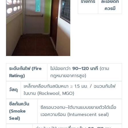
รายการ
ละเอียดที่
ควรมี
ระดับกันไฟ (Fire
ไม่น้อยกว่า
90–120 นาที
(ตาม
Rating)
กฎหมายอาคารสูง)
เหล็กเคลือบกันสนิมหนา ≥ 1.5 มม. / ฉนวนกันไฟ
วัสดุ
ในบาน (Rockwool, MGO)
ซีลกันควัน
ซีลรอบวงกบ–ใต้บานแบบขยายตัวได้เมื่อ
(Smoke
เจอความร้อน (Intumescent seal)
Seal)