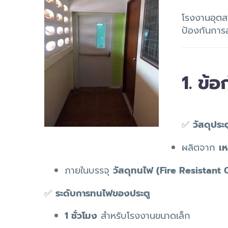
โรงงานอุตสา
ป้องกันกา
1. ข้
✅
วัสดุประ
ผลิตจาก
เห
ภายในบรรจุ
วัสดุทนไฟ (Fire Resistant 
✅
ระดับการทนไฟของประตู
1 ชั่วโมง
สำหรับโรงงานขนาดเล็ก