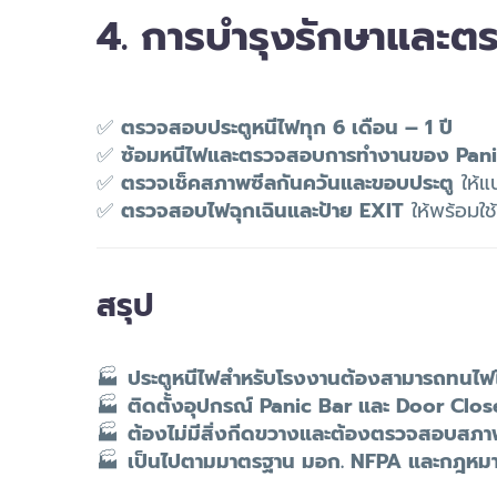
4. การบำรุงรักษาและต
✅
ตรวจสอบประตูหนีไฟทุก 6 เดือน – 1 ปี
✅
ซ้อมหนีไฟและตรวจสอบการทำงานของ Pani
✅
ตรวจเช็คสภาพซีลกันควันและขอบประตู
ให้แน
✅
ตรวจสอบไฟฉุกเฉินและป้าย EXIT
ให้พร้อมใ
สรุป
🏭
ประตูหนีไฟสำหรับโรงงานต้องสามารถทนไฟได
🏭
ติดตั้งอุปกรณ์ Panic Bar และ Door Clos
🏭
ต้องไม่มีสิ่งกีดขวางและต้องตรวจสอบสภา
🏭
เป็นไปตามมาตรฐาน มอก. NFPA และกฎหม