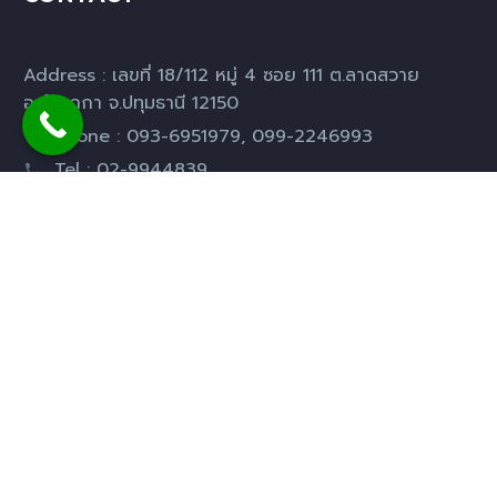
Address : เลขที่ 18/112 หมู่ 4 ซอย 111 ต.ลาดสวาย
อ.ลำลูกกา จ.ปทุมธานี 12150
Phone : 093-6951979, 099-2246993
Tel : 02-9944839
Fax : 02-9944840
Email :
psv.smart2555@gmail.com
LINE APP