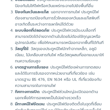
ป้องกันไม่ให้ไฟหรือควันแพร่กระจายไปยังพื้นที่อื่น
ป้องกันควันและแก๊ส
: นอกจากการทนไฟ ประตูหนีไฟ
ต้องสามารถป้องกันการรั่วไหลของควันและแก๊สพิษที่
อาจเกิดขึ้นระหว่างการเผาไหม้ได้ด้วย
ระบบล็อกที่ปลอดภัย
: ประตูหนีไฟควรมีระบบล็อกที่
สามารถเปิดได้ง่ายจากด้านในโดยไม่ต้องใช้กุญแจหรือ
อุปกรณ์เสริม เพื่อให้คนสามารถหนีออกจากพื้นที่ได้ทันที
วัสดุที่ใช้
: วัสดุของประตูหนีไฟมักทำจากเหล็ก, อลูมิ
เนียม, ไม้เคลือบสารกันไฟ หรือวัสดุผสมที่ออกแบบมาให้
ทนความร้อนสูง
มาตรฐานการรับรอง
: ประตูหนีไฟต้องผ่านการทดสอบ
และได้รับการรับรองจากหน่วยงานที่เกี่ยวข้อง เช่น
มาตรฐาน BS 476, EN 1634 หรือ UL ที่เกี่ยวข้องกับ
ความสามารถในการทนไฟ
ทิศทางการเปิด
: ประตูหนีไฟส่วนใหญ่จะเปิดออกด้าน
นอกเพื่อให้การอพยพเป็นไปอย่างรวดเร็ว
มีทางหนีไฟชัดเจน
: ประตูหนีไฟต้องติดตั้งในจุดที่เชื่อม