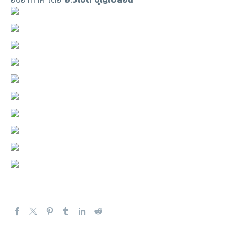
อับอากาศ โดย
อ.วิโชติ บุญเปลี่ยน