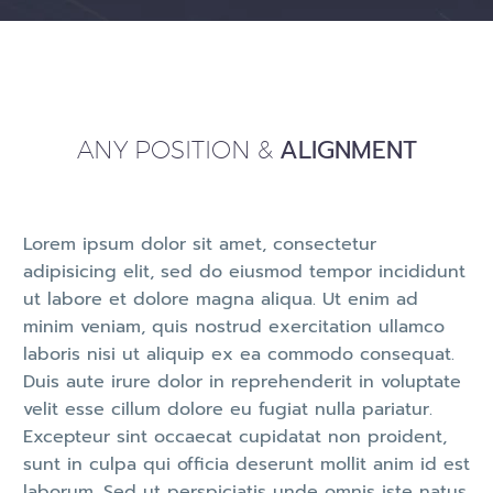
JACK BEAR
Marketing Manager
Lorem ipsum dolor sit amet, consectetur
adipisicing elit, sed do eiusmod tempor
ALIGNMENT
incididunt ut labore et dolore magna
ANY POSITION &
aliqua. Ut enim ad minim veniam, quis
nostrud exercitation ullamco
Lorem ipsum dolor sit amet, consectetur
adipisicing elit, sed do eiusmod tempor incididunt
ut labore et dolore magna aliqua. Ut enim ad
minim veniam, quis nostrud exercitation ullamco
laboris nisi ut aliquip ex ea commodo consequat.
Duis aute irure dolor in reprehenderit in voluptate
velit esse cillum dolore eu fugiat nulla pariatur.
Excepteur sint occaecat cupidatat non proident,
sunt in culpa qui officia deserunt mollit anim id est
MARCUS FIELDS
laborum. Sed ut perspiciatis unde omnis iste natus