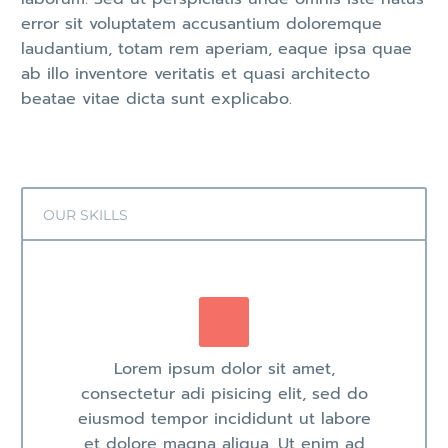
Marketing Manager
error sit voluptatem accusantium doloremque
laudantium, totam rem aperiam, eaque ipsa quae
Lorem ipsum dolor sit amet, consectetur
ab illo inventore veritatis et quasi architecto
adipisicing elit, sed do eiusmod tempor
beatae vitae dicta sunt explicabo.
incididunt ut labore et dolore magna
aliqua. Ut enim ad minim veniam, quis
nostrud exercitation ullamco
OUR SKILLS
Lorem ipsum dolor sit amet,
consectetur adi pisicing elit, sed do
eiusmod tempor incididunt ut labore
et dolore magna aliqua. Ut enim ad