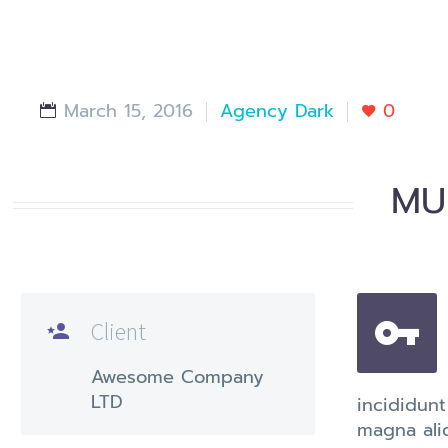
March 15, 2016
Agency Dark
0
MU


Client

Awesome Company
LTD
incididunt
magna ali