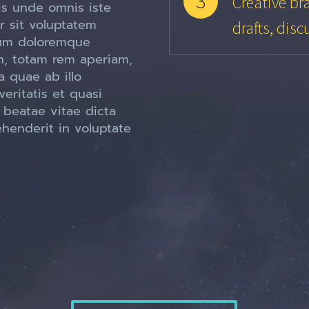
3
Creative bra
is unde omnis iste
r sit voluptatem
drafts, disc
um doloremque
m, totam rem aperiam,
 quae ab illo
veritatis et quasi
 beatae vitae dicta
ehenderit in voluptate