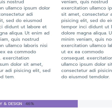
uis nostrud
veniam, quis nostrud
on ullamco ipsum dolor
exercitation ullamco i
consectetur adi
sit amet, consectetur 
lit, sed do eiusmod
pisicing elit, sed do 
i didunt ut labore et
tempor inci didunt ut 
gna aliqua. Ut enim ad
dolore magna aliqua. 
iam, quis nostrud
minim veniam, quis no
on ullamco laboris nisi
exercitation ullamco la
p ex ea commodo
ut ex ea commodo
 exercitation
consequat. exercitatio
sum dolor sit amet,
ullamco ipsum dolor si
r adi pisicing elit, sed
consectetur adi pisicin
d tem.
do eiusmod temdolor.
TY & DESIGN
46%