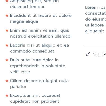
Adipisicing elit, sed do
eiusmod tempor
Lorem ips
consectetu
Incididunt ut labore et dolore
do eiusmo
magna aliqua
ut labore
Enim ad minim veniam, quis
aliqua sit
nostrud exercitation ullamco
Laboris nisi ut aliquip ex ea
commodo consequat
VOLUP
Duis aute irure dolor in
reprehenderit in voluptate
velit esse
Cillum dolore eu fugiat nulla
pariatur
Excepteur sint occaecat
cupidatat non proident