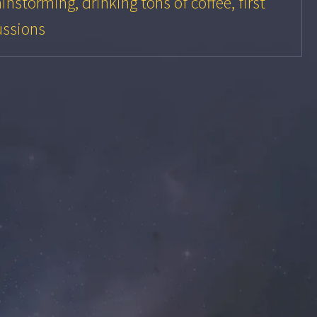
instorming, drinking tons of coffee, first
ussions