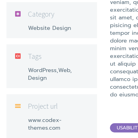
veniam, q
exercitati
Category

sit amet, 
pisicing e
Website Design
tempor inc
dolore ma
minim ven
Tags
exercitati

ut aliqui
WordPress,Web,
consequat.
Design
ullamco ip
consectetu
do eiusmo
Project url

www.codex-
themes.com
USABILI