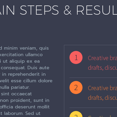
IN STEPS & RESU
d minim veniam, quis
ercitation ullamco
1
Creative bra
si ut aliquip ex ea
drafts, disc
onsequat. Duis aute
r in reprehenderit in
velit esse cillum dolore
2
ulla pariatur.
Creative bra
 sint occaecat
drafts, disc
non proident, sunt in
officia deserunt mollit
st laborum. Sed ut