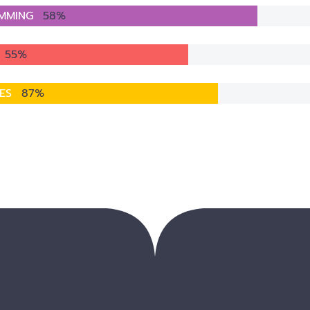
MMING
58%
55%
SES
87%