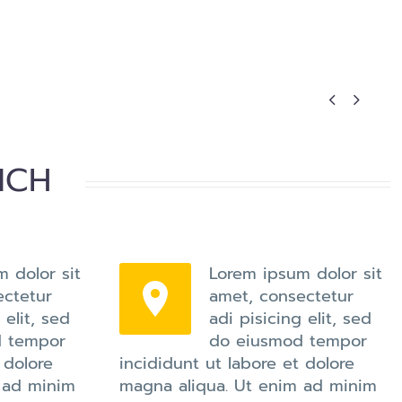


NCH
 dolor sit
Lorem ipsum dolor sit


ectetur
amet, consectetur
 elit, sed
adi pisicing elit, sed
d tempor
do eiusmod tempor
 dolore
incididunt ut labore et dolore
 ad minim
magna aliqua. Ut enim ad minim