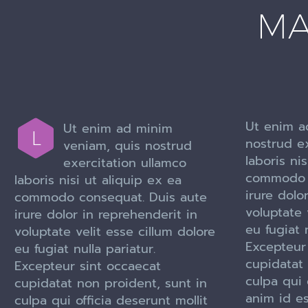
MA
Ut enim a
Ut enim ad minim
L
nostrud ex
veniam, quis nostrud
laboris ni
exercitation ullamco
commodo c
laboris nisi ut aliquip ex ea
irure dolo
commodo consequat. Duis aute
voluptate 
irure dolor in reprehenderit in
eu fugiat n
voluptate velit esse cillum dolore
Excepteur
eu fugiat nulla pariatur.
cupidatat 
Excepteur sint occaecat
culpa qui 
cupidatat non proident, sunt in
anim id e
culpa qui officia deserunt mollit