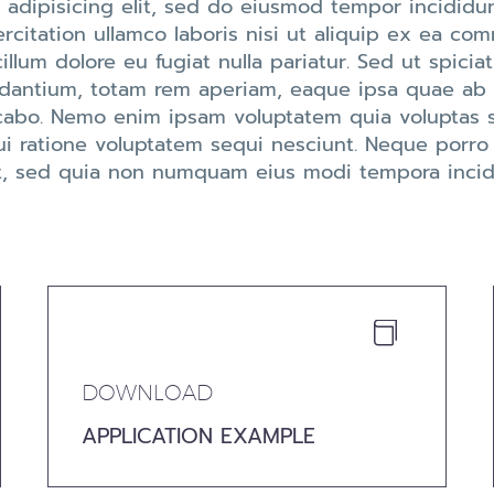
 adipisicing elit, sed do eiusmod tempor incididun
citation ullamco laboris nisi ut aliquip ex ea co
illum dolore eu fugiat nulla pariatur. Sed ut spicia
ntium, totam rem aperiam, eaque ipsa quae ab ill
icabo. Nemo enim ipsam voluptatem quia voluptas si
i ratione voluptatem sequi nesciunt. Neque porro
elit, sed quia non numquam eius modi tempora inc


DOWNLOAD
APPLICATION EXAMPLE