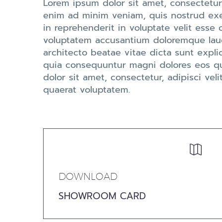
Lorem ipsum dolor sit amet, consectetur
enim ad minim veniam, quis nostrud exer
in reprehenderit in voluptate velit esse c
voluptatem accusantium doloremque lauda
architecto beatae vitae dicta sunt expl
quia consequuntur magni dolores eos qu
dolor sit amet, consectetur, adipisci v
quaerat voluptatem.


DOWNLOAD
SHOWROOM CARD