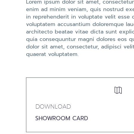
Lorem ipsum dolor sit amet, consectetur
enim ad minim veniam, quis nostrud exer
in reprehenderit in voluptate velit esse c
voluptatem accusantium doloremque lauda
architecto beatae vitae dicta sunt expl
quia consequuntur magni dolores eos qu
dolor sit amet, consectetur, adipisci v
quaerat voluptatem.


DOWNLOAD
SHOWROOM CARD