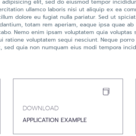
 adipisicing elit, sed do eiusmod tempor incididun
citation ullamco laboris nisi ut aliquip ex ea co
illum dolore eu fugiat nulla pariatur. Sed ut spicia
ntium, totam rem aperiam, eaque ipsa quae ab ill
icabo. Nemo enim ipsam voluptatem quia voluptas si
i ratione voluptatem sequi nesciunt. Neque porro
elit, sed quia non numquam eius modi tempora inc


DOWNLOAD
APPLICATION EXAMPLE