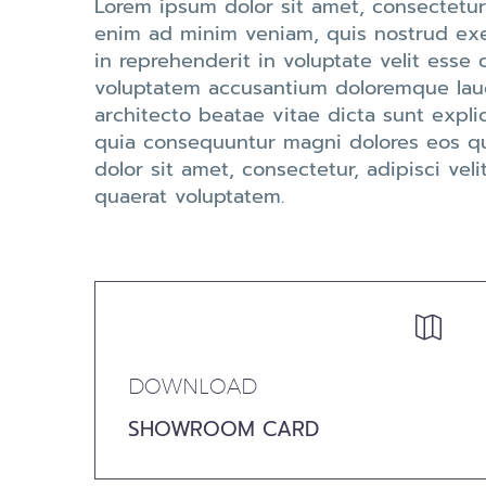
Lorem ipsum dolor sit amet, consectetur
enim ad minim veniam, quis nostrud exer
in reprehenderit in voluptate velit esse c
voluptatem accusantium doloremque lauda
architecto beatae vitae dicta sunt expl
quia consequuntur magni dolores eos qu
dolor sit amet, consectetur, adipisci v
quaerat voluptatem.


DOWNLOAD
SHOWROOM CARD