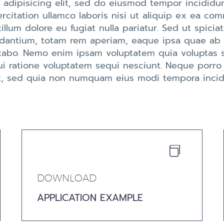
 adipisicing elit, sed do eiusmod tempor incididun
citation ullamco laboris nisi ut aliquip ex ea co
illum dolore eu fugiat nulla pariatur. Sed ut spicia
ntium, totam rem aperiam, eaque ipsa quae ab ill
icabo. Nemo enim ipsam voluptatem quia voluptas si
i ratione voluptatem sequi nesciunt. Neque porro
elit, sed quia non numquam eius modi tempora inc


DOWNLOAD
APPLICATION EXAMPLE