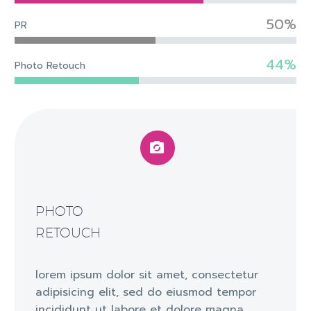
50%
PR
44%
Photo Retouch


PHOTO
RETOUCH
lorem ipsum dolor sit amet, consectetur
adipisicing elit, sed do eiusmod tempor
incididunt ut labore et dolore magna