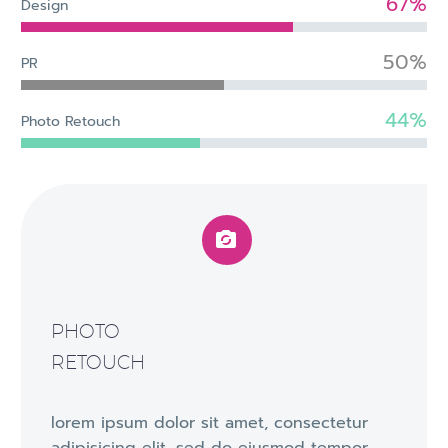
67%
Design
50%
PR
44%
Photo Retouch


PHOTO
RETOUCH
lorem ipsum dolor sit amet, consectetur