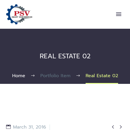
REAL ESTATE 02
Home
Portfolio Item
Real Estate 02


March 31, 2016