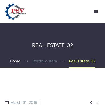
REAL ESTATE 02
Home
Portfolio Item
Real Estate 02


March 31, 2016