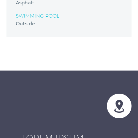
Asphalt
SWIMMING POOL
Outside


LOREM IPSUM