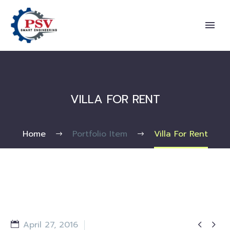
VILLA FOR RENT
Home
Portfolio Item
Villa For Rent


April 27, 2016