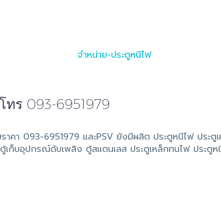
 โทร 093-6951979
มราคา 093-6951979 และPSV ยังมีผลิต ประตูหนีไฟ ประต
ิตตู้เก็บอุปกรณ์ดับเพลิง ตู้สแตนเลส ประตูเหล็กทนไฟ ประต