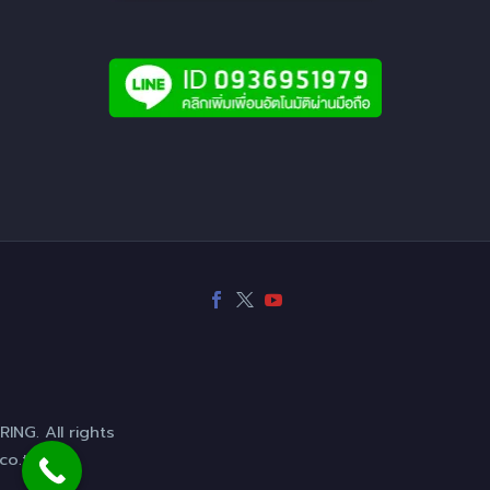
NG. All rights
co.th