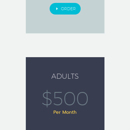
E
ORDER
ADULTS
$500
Per Month