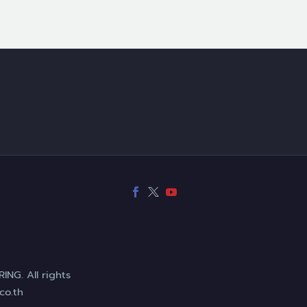
NG. All rights
co.th