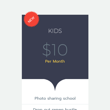
NEW
KIDS
$10
Per Month
Photo sharing school
Drop out ramen hustle