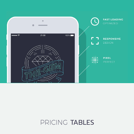
SERVICES
FEATURED
TABLES
PRICING