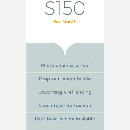
$150
Per Month
Photo sharing school
Drop out ramen hustle
Coworking viral landing
Crush revenue traction
User base minimum viable