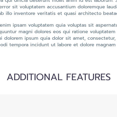
pa qui officia deserunt mollit anim id est laborum.
error sit voluptatem accusantium doloremque lau
b illo inventore veritatis et quasi architecto beata
nim ipsam voluptatem quia voluptas sit aspernatur
uuntur magni dolores eos qui ratione voluptatem
ui dolorem ipsum quia dolor sit amet, consectetur
odi tempora incidunt ut labore et dolore magnam 
ADDITIONAL FEATURES