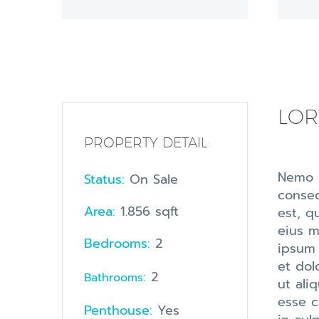
LOR
PROPERTY DETAIL
Nemo e
Status:
On Sale
conseq
Area:
1.856 sqft
est, q
eius m
Bedrooms:
2
ipsum 
et dol
:
2
Bathrooms
ut ali
esse c
Penthouse:
Yes