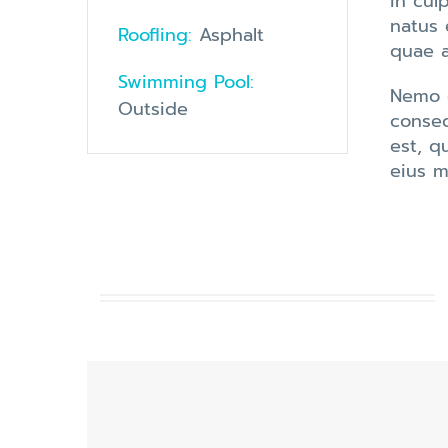
in cul
natus 
Roofling:
Asphalt
quae a
Swimming Pool:
Nemo e
Outside
conseq
est, q
eius m