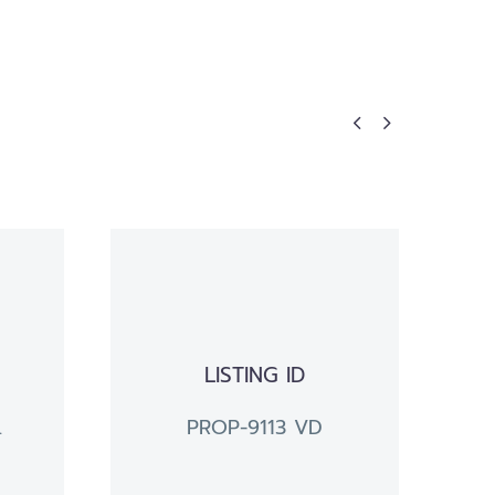


LISTING ID
.
PROP-9113 VD