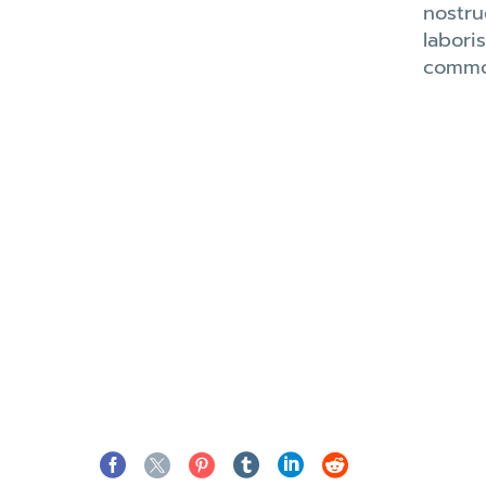
nostru
labori
commo