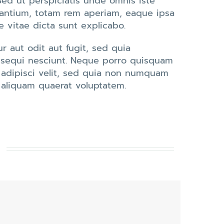
 Sed ut perspiciatis unde omnis iste
dantium, totam rem aperiam, eaque ipsa
e vitae dicta sunt explicabo.
 aut odit aut fugit, sed quia
 sequi nesciunt. Neque porro quisquam
, adipisci velit, sed quia non numquam
aliquam quaerat voluptatem.