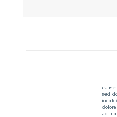
consec
sed d
incidi
dolore
ad min