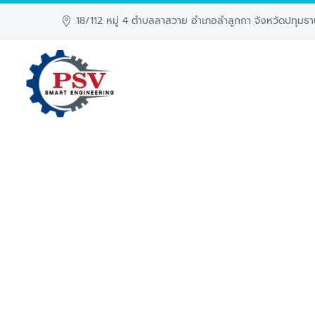
18/112 หมู่ 4 ตำบลลาสวาย อำเภอลำลูกกา จังหวัดปทุมธา