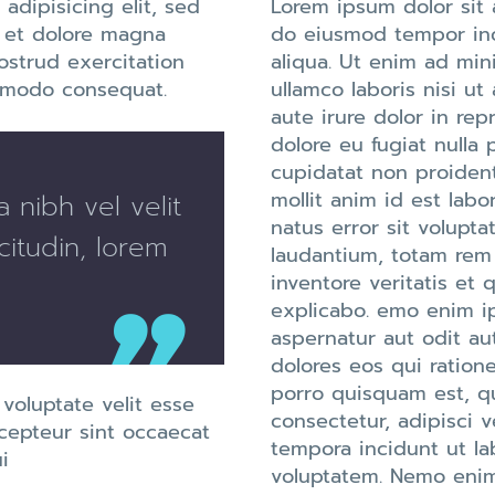
adipisicing elit, sed
Lorem ipsum dolor sit 
 et dolore magna
do eiusmod tempor inc
ostrud exercitation
aliqua. Ut enim ad min
ommodo consequat.
ullamco laboris nisi u
aute irure dolor in rep
dolore eu fugiat nulla 
cupidatat non proident
mollit anim id est lab
 nibh vel velit
natus error sit volup
citudin, lorem
laudantium, totam rem
inventore veritatis et 
explicabo. emo enim i
aspernatur aut odit au
dolores eos qui ration
porro quisquam est, qu
 voluptate velit esse
consectetur, adipisci 
xcepteur sint occaecat
tempora incidunt ut l
i
voluptatem. Nemo enim