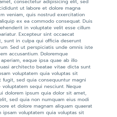
amet, consectetur adipisicing elit, sed
ididunt ut labore et dolore magna
im veniam, quis nostrud exercitation
t aliquip ex ea commodo consequat. Duis
rehenderit in voluptate velit esse cillum
pariatur. Excepteur sint occaecat
, sunt in culpa qui officia deserunt
orum. Sed ut perspiciatis unde omnis iste
tatem accusantium. Doloremque
 aperiam, eaque ipsa quae ab illo
quasi architecto beatae vitae dicta sunt
psam voluptatem quia voluptas sit
t fugit, sed quia consequuntur magni
e voluptatem sequi nesciunt. Neque
i dolorem ipsum quia dolor sit amet,
velit, sed quia non numquam eius modi
abore et dolore magnam aliquam quaerat
 ipsam voluptatem quia voluptas sit